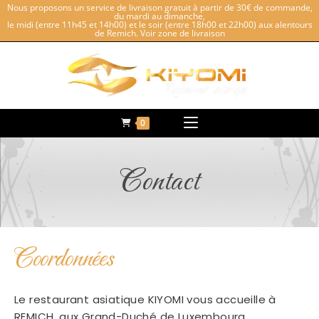
Nous proposons un service de livraison gratuit à partir de 30€ de commande,
du mardi au dimanche,
le midi (entre 11h45 et 14h00) et le soir (entre 18h00 et 22h00) aux alentours
de Remich.
Voir zone de livraison
0
Contact
Coordonnées
Le restaurant asiatique KIYOMI vous accueille à
REMICH, aux Grand-Duché de Luxembourg.