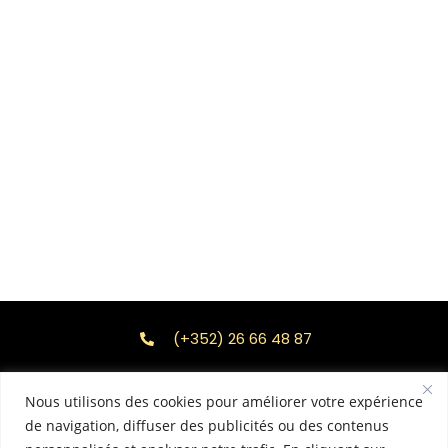
(+352) 26 66 48 87
26 Rue de Macher L-5550 REMICH
Nous utilisons des cookies pour améliorer votre expérience
11h45 - 14h00 / 18h00 - 22h00
de navigation, diffuser des publicités ou des contenus