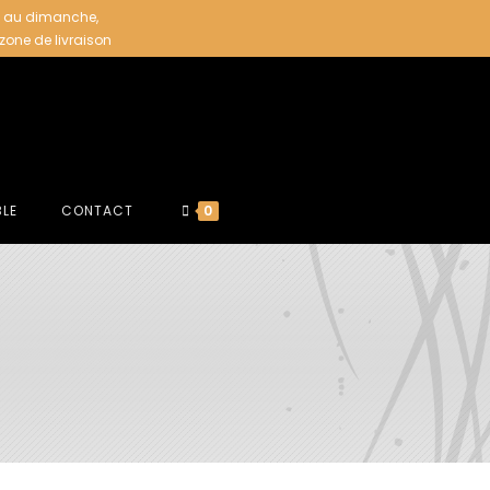
i au dimanche,
 zone de livraison
BLE
CONTACT
0