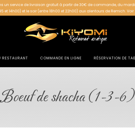
s un service de livraison gratuit à partir de 30€ de commande, du mard
h45 et 14h00) et le soir (entre 18h00 et 22h00) aux alentours de Remich.
Voir
U RESTAURANT
COMMANDE EN LIGNE
RÉSERVATION DE TA
Boeuf de shacha (1-3-6)