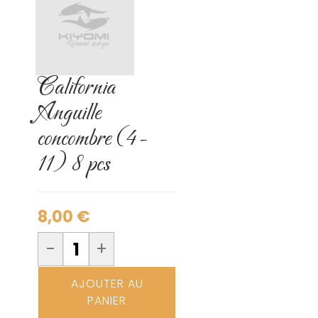
California
Anguille
concombre (4-
11) 8 pcs
8,00
€
-
+
AJOUTER AU
PANIER