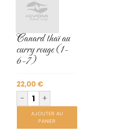
Canard thaï au
curry rouge (1-
6-7)
22,00
€
-
+
AJOUTER AU
PANIER