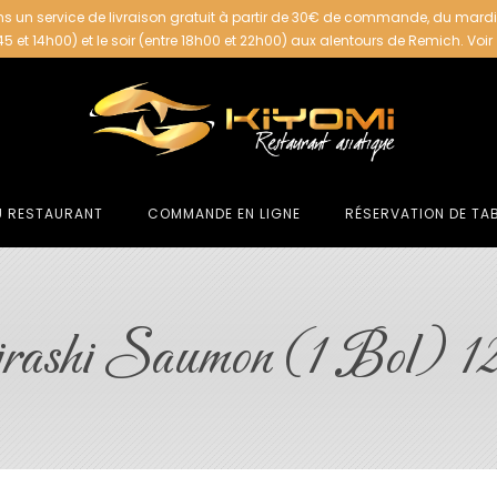
s un service de livraison gratuit à partir de 30€ de commande, du mard
h45 et 14h00) et le soir (entre 18h00 et 22h00) aux alentours de Remich.
Voir
U RESTAURANT
COMMANDE EN LIGNE
RÉSERVATION DE TA
rashi Saumon (1 Bol) 12