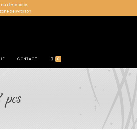
i au dimanche,
 zone de livraison
BLE
CONTACT
0
 pcs