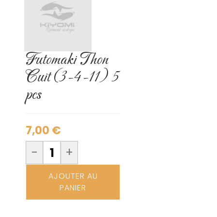
Futomaki Thon
Cuit (3-4-11) 5
pcs
7,00
€
-
+
AJOUTER AU
PANIER