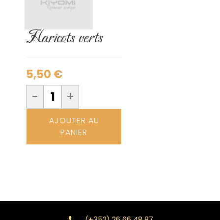
Haricots verts
5,50
€
-
+
AJOUTER AU
PANIER
(+352) 26 66 48 87