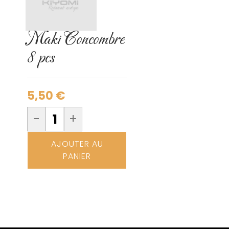
Maki Concombre
8 pcs
5,50
€
-
+
AJOUTER AU
PANIER