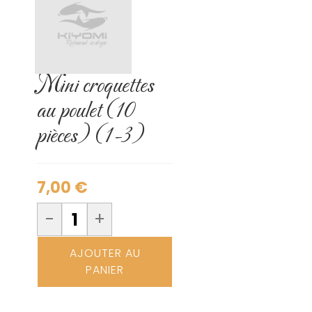
Mini croquettes
au poulet (10
pièces) (1-3)
7,00
€
-
+
AJOUTER AU
PANIER