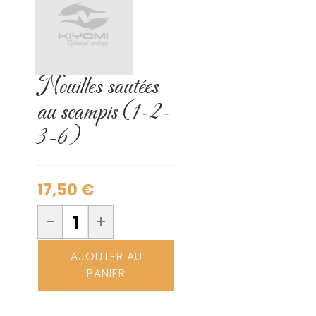
Nouilles sautées
au scampis (1-2-
3-6)
17,50
€
-
+
AJOUTER AU
PANIER