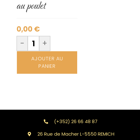
au poulet
0,00
€
-
+
AJOUTER AU
PANIER
(+352) 26 66 48 87
26 Rue de Macher L-5550 REMICH