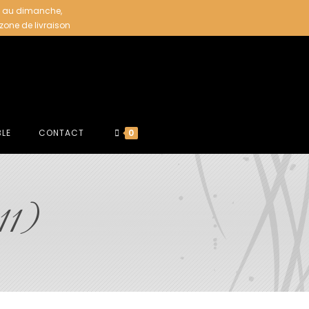
i au dimanche,
 zone de livraison
BLE
CONTACT
0
11)