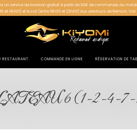
s un service de livraison gratuit à partir de 30€ de commande, du mard
h45 et 14h00) et le soir (entre 18h00 et 22h00) aux alentours de Remich.
Voir
U RESTAURANT
COMMANDE EN LIGNE
RÉSERVATION DE TA
ATEAU 6 (1-2-4-7-