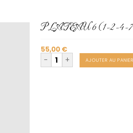
PLATEAU 6 (1-2-4-7
55,00
€
-
+
AJOUTER AU PANIE