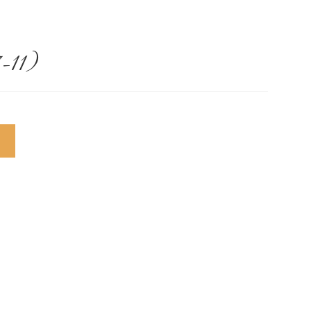
-11)
R