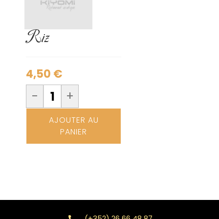
Riz
4,50
€
-
+
AJOUTER AU
PANIER
(+352) 26 66 48 87