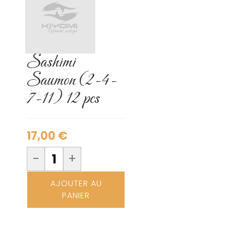
Sashimi
Saumon (2-4-
7-11) 12 pcs
17,00
€
-
+
AJOUTER AU
PANIER