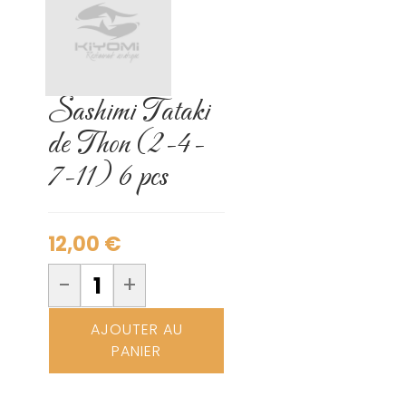
Sashimi Tataki
de Thon (2-4-
7-11) 6 pcs
12,00
€
-
+
AJOUTER AU
PANIER