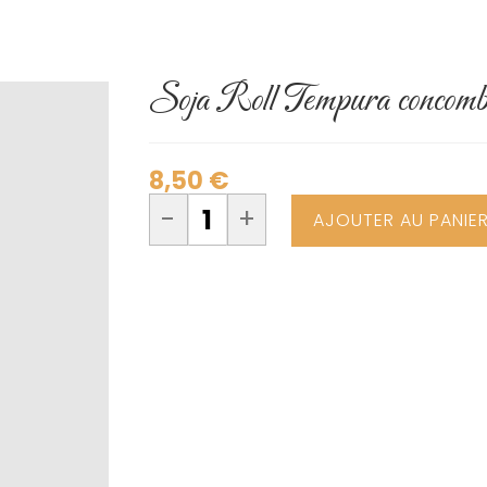
Soja Roll Tempura concomb
8,50
€
-
+
AJOUTER AU PANIE