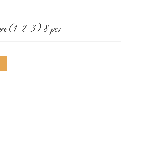
re (1-2-3) 8 pcs
R