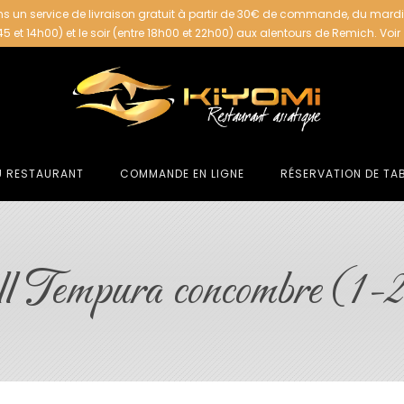
s un service de livraison gratuit à partir de 30€ de commande, du mard
h45 et 14h00) et le soir (entre 18h00 et 22h00) aux alentours de Remich.
Voir
U RESTAURANT
COMMANDE EN LIGNE
RÉSERVATION DE TA
l Tempura concombre (1-2