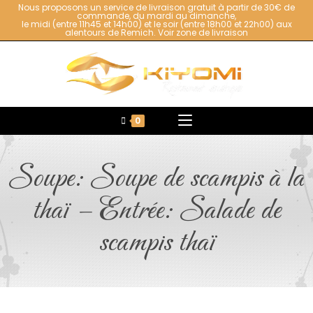
Nous proposons un service de livraison gratuit à partir de 30€ de
commande, du mardi au dimanche,
le midi (entre 11h45 et 14h00) et le soir (entre 18h00 et 22h00) aux
alentours de Remich.
Voir zone de livraison
0
Soupe: Soupe de scampis à la
thaï – Entrée: Salade de
scampis thaï