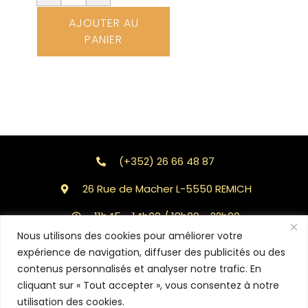
AJOUTER AU
PANIER
(+352) 26 66 48 87
26 Rue de Macher L-5550 REMICH
11h45 - 14h00 / 18h00 - 22h00
Nous utilisons des cookies pour améliorer votre
Delivery / Take away
expérience de navigation, diffuser des publicités ou des
contenus personnalisés et analyser notre trafic. En
cliquant sur « Tout accepter », vous consentez à notre
© Copyright - Restaurant Kiyomi | Designed by Agency
utilisation des cookies.
Markeasy Communication
-
Mentions légales