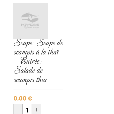
Soupe: Soupe de
scampis à la thaï
– Entrée:
Salade de
scampis thaï
0,00
€
-
+