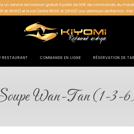
s un service de livraison gratuit à partir de 30€ de commande, du mard
h45 et 14h00) et le soir (entre 18h00 et 22h00) aux alentours de Remich.
Voir
U RESTAURANT
COMMANDE EN LIGNE
RÉSERVATION DE TA
Soupe Wan-Tan (1-3-6