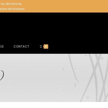
i au dimanche,
 zone de livraison
BLE
CONTACT
0
)