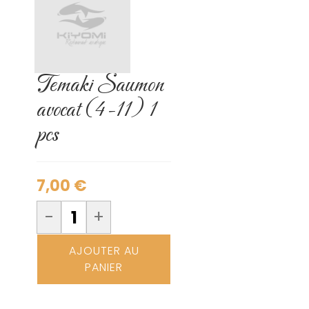
Temaki Saumon
avocat (4-11) 1
pcs
7,00
€
-
+
AJOUTER AU
PANIER