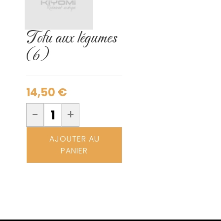
Tofu aux légumes
(6)
14,50
€
-
+
AJOUTER AU
PANIER