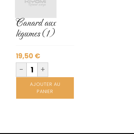
Canard aux
légumes (1)
19,50
€
-
+
AJOUTER AU
PANIER