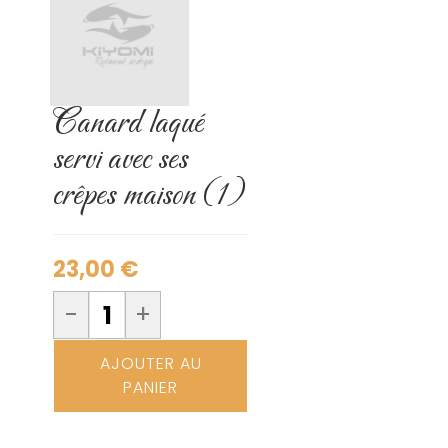
Canard laqué
servi avec ses
crêpes maison (1)
23,00
€
-
+
AJOUTER AU
PANIER