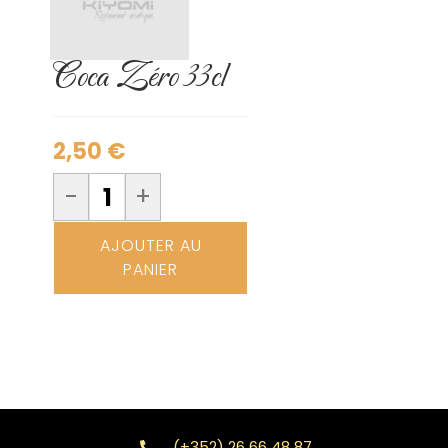
Coca Zéro 33cl
2,50
€
-
+
AJOUTER AU
PANIER
(+352) 26 66 48 87