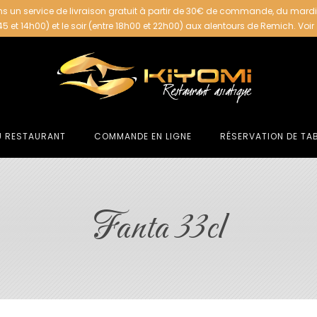
s un service de livraison gratuit à partir de 30€ de commande, du mard
h45 et 14h00) et le soir (entre 18h00 et 22h00) aux alentours de Remich.
Voir
U RESTAURANT
COMMANDE EN LIGNE
RÉSERVATION DE TA
Fanta 33cl