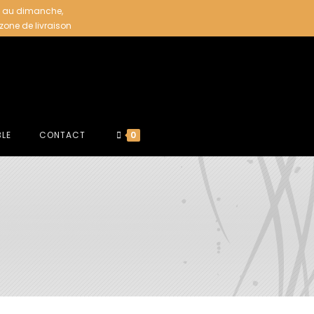
i au dimanche,
 zone de livraison
BLE
CONTACT
0