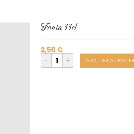
Fanta 33cl
2,50
€
-
+
AJOUTER AU PANIE