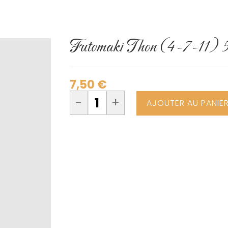
Futomaki Thon (4-7-11) 5
7,50
€
-
+
AJOUTER AU PANIE