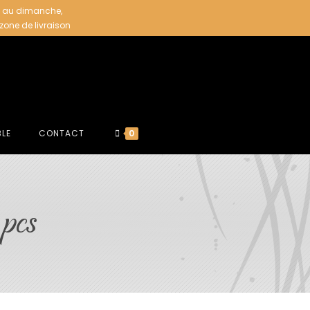
i au dimanche,
 zone de livraison
BLE
CONTACT
0
pcs