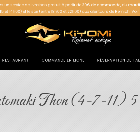
s un service de livraison gratuit à partir de 30€ de commande, du mard
h45 et 14h00) et le soir (entre 18h00 et 22h00) aux alentours de Remich.
Voir
U RESTAURANT
COMMANDE EN LIGNE
RÉSERVATION DE TA
tomaki Thon (4-7-11) 5 