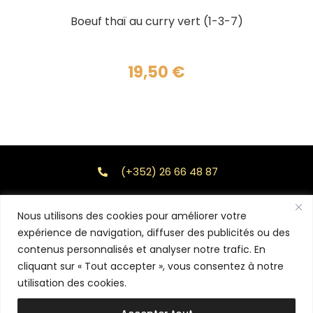
AJOUTER AU PANIER
Boeuf thaï au curry vert (1-3-7)
19,50
€
(+352) 26 66 48 87
26 Rue de Macher L-5550 REMICH
Nous utilisons des cookies pour améliorer votre
11h45 - 14h00 / 18h00 - 22h00
expérience de navigation, diffuser des publicités ou des
contenus personnalisés et analyser notre trafic. En
Delivery / Take away
cliquant sur « Tout accepter », vous consentez à notre
utilisation des cookies.
© Copyright - Restaurant Kiyomi | Designed by Agency